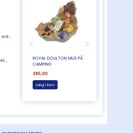
ord...
ROYAL DOULTON MUS PÅ
THE COACHING IN
t...
CAMPING
385,00
285,00
Læg i kurv
Læg i kurv