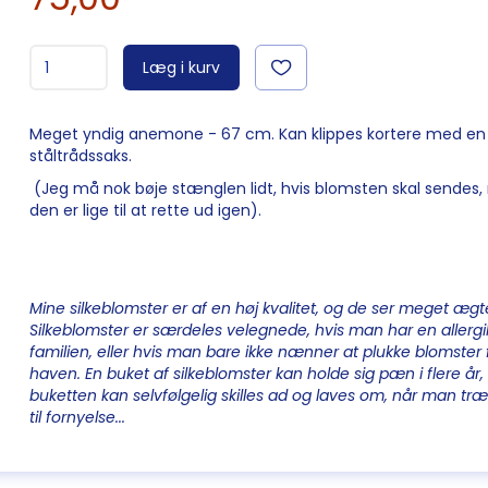
Læg i kurv
Meget yndig anemone - 67 cm. Kan klippes kortere med en
ståltrådssaks.
(Jeg må nok bøje stænglen lidt, hvis blomsten skal sendes
den er lige til at rette ud igen).
Mine silkeblomster er af en høj kvalitet, og de ser meget ægt
Silkeblomster er særdeles velegnede, hvis man har en allergik
familien, eller hvis man bare ikke nænner at plukke blomster 
haven. En buket af silkeblomster kan holde sig pæn i flere år
buketten kan selvfølgelig skilles ad og laves om, når man tr
til fornyelse...