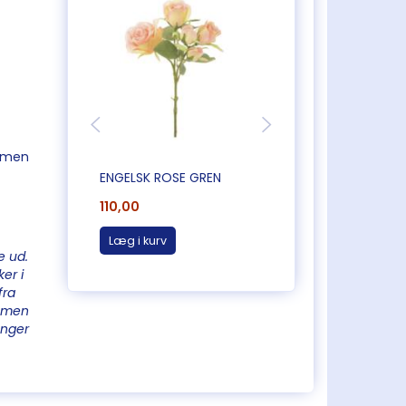
, men
ENGELSK ROSE GREN
RANUNKEL
110,00
85,00
Læg i kurv
Læg i kurv
e ud.
er i
fra
, men
ænger