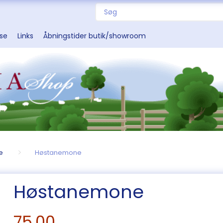
sse
Links
Åbningstider butik/showroom
e
Høstanemone
Høstanemone
75,00