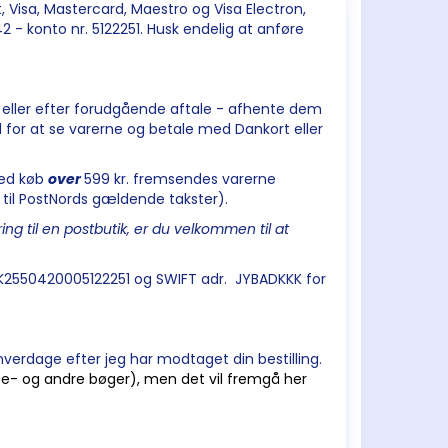
 Visa, Mastercard, Maestro og Visa Electron,
 - konto nr. 5122251. Husk endelig at anføre
en eller efter forudgående aftale - afhente dem
d for at se varerne og betale med Dankort eller
Ved køb
over
599 kr. fremsendes varerne
d til PostNords gældende takster).
 til en postbutik, er du velkommen til at
 DK2550420005122251 og SWIFT adr. JYBADKKK for
verdage efter jeg har modtaget din bestilling.
jse- og andre bøger), men det vil fremgå her