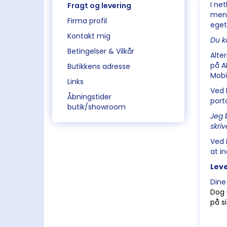
I ne
Fragt og levering
men 
Firma profil
eget
Kontakt mig
Du k
Betingelser & Vilkår
Alte
på A
Butikkens adresse
Mobi
Links
Ved
Åbningstider
port
butik/showroom
Jeg 
skri
Ved 
at i
Leve
Dine
Dog 
på si