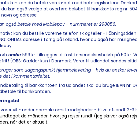
tbutikken kan du betale varekøbet med betalingskortene Dankort,
du kan også vælge at overføre beløbet til bankkonto reg.nr. 5042
 navn og adresse.
an også betale med Mobilepay - nummeret er 298056.
rnativt kan du bestille varerne telefonisk og/eller - i åbningstid
NGLOFILIAs adresse i Torrig på Lolland, hvor du også har mulighe
lepay.
 køb
under
599 kr. tillægges et fast forsendelsesbeløb på 50 kr. 
ofrit! (OBS: Gælder kun i Danmark. Varer til udlandet sendes alti
bruger som udgangspunkt hjemmelevering - hvis du ønsker levering
ve det i kommentarfeltet.
indbetaling til bankkontoen fra udlandet skal du bruge IBAN nr.
ndbetale til bankkontoen.
ringstid
 varer vil - under normale omstændigheder - blive afsendt 2-3 h
undtaget de måneder, hvor jeg rejser rundt (jeg skriver også re
den, når det er aktuelt.