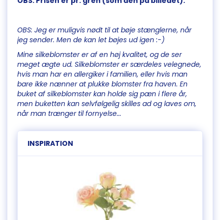
OBS: Prisen er pr. gren (som den på billedet).
OBS: Jeg er muligvis nødt til at bøje stænglerne, når
jeg sender. Men de kan let bøjes ud igen :-)
Mine silkeblomster er af en høj kvalitet, og de ser
meget ægte ud. Silkeblomster er særdeles velegnede,
hvis man har en allergiker i familien, eller hvis man
bare ikke nænner at plukke blomster fra haven. En
buket af silkeblomster kan holde sig pæn i flere år,
men buketten kan selvfølgelig skilles ad og laves om,
når man trænger til fornyelse...
INSPIRATION