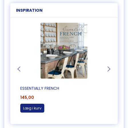
INSPIRATION
ESSENTIALLY FRENCH
MINIS
145,00
80,0
Læg i kurv
Læg 