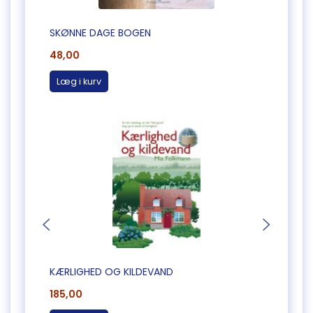
SKØNNE DAGE BOGEN
EN TI
48,00
185,0
Læg i kurv
Læg 
KÆRLIGHED OG KILDEVAND
EN TI
185,00
185,0