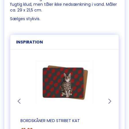
fugtig klud, men tåler ikke nedsænkning i vand. Måler
ca. 29 x 21,5 cm.
Sælges stykvis.
INSPIRATION
BORDSKÅNER MED STRIBET KAT
SÆT 