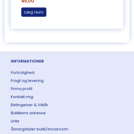
45,00
335,
Læg i kurv
Læg 
INFORMATIONER
Fortrolighed
Fragt og levering
Firma profil
Kontakt mig
Betingelser & Vilkår
Butikkens adresse
Links
Åbningstider butik/showroom