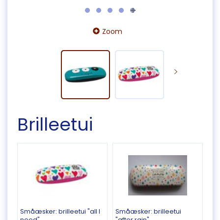
Zoom
Brilleetui
Småæsker:
brilleetui "all I
Småæsker:
brilleetui
need"
"after rain"