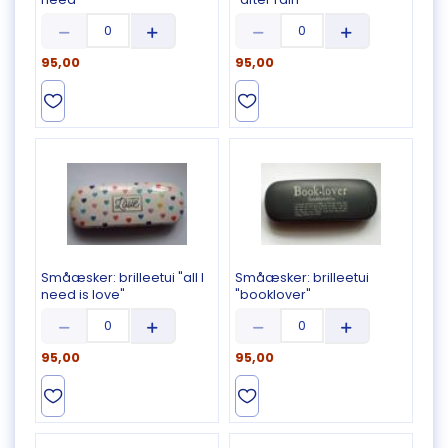
95,00
95,00
Småæsker:
brilleetui "all I
Småæsker:
brilleetui
need is love"
"booklover"
95,00
95,00