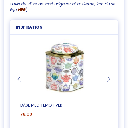
(
Hvis du vil se de små udgaver af æskerne, kan du se
lige
HER
)
INSPIRATION
DÅSE MED TEMOTIVER
LILLE
78,00
60,0