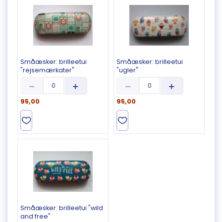
Småæsker:
brilleetui
Småæsker:
brilleetui
"rejsemærkater"
"ugler"
95,00
95,00
Småæsker:
brilleetui "wild
and free"