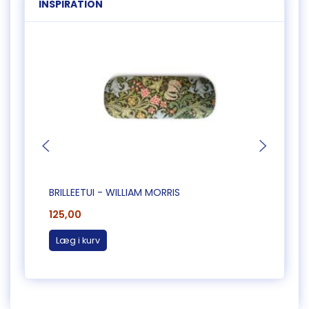
INSPIRATION
BRILLEETUI - WILLIAM MORRIS
BRILL
125,00
125,0
Læg i kurv
Læg 