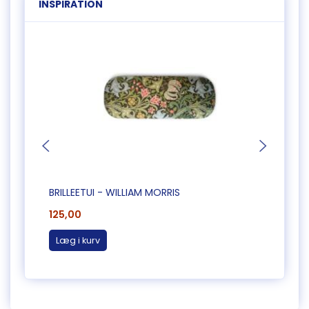
INSPIRATION
BRILLEETUI - WILLIAM MORRIS
BRILL
125,00
125,0
Læg i kurv
Læg 