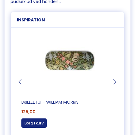
pudseklud ved hånden...
INSPIRATION
BRILLEETUI - WILLIAM MORRIS
BRILL
125,00
125,0
Læg i kurv
Læg 