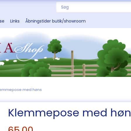
sse
Links
Åbningstider butik/showroom
lemmepose med høns
Klemmepose med høn
65,00