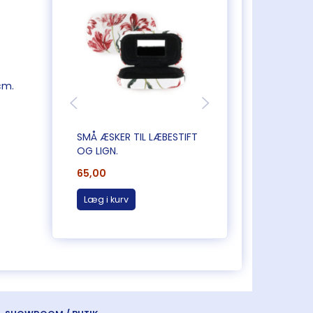
cm.
SMÅ ÆSKER TIL LÆBESTIFT
PIE FUGL
OG LIGN.
65,00
95,00
Læg i kurv
Læg i kurv