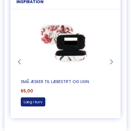
INSPIRATION
SMÅ ÆSKER TIL LÆBESTIFT OG LIGN.
PIE F
65,00
95,0
Læg i kurv
Læg 