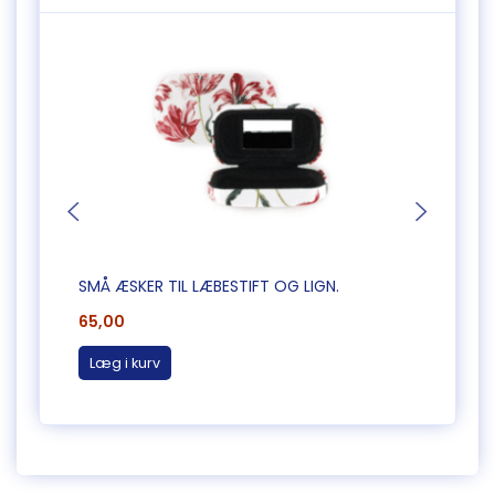
SMÅ ÆSKER TIL LÆBESTIFT OG LIGN.
PIE F
65,00
95,0
Læg i kurv
Læg 