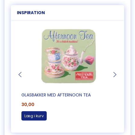
INSPIRATION
GLASBAKKER MED AFTERNOON TEA
FLISE
30,00
35,0
Læg i kurv
Læg 