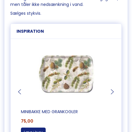
men tåler ikke nedsænkning i vand.
Sælges stykvis.
INSPIRATION
MINIBAKKE MED GRANKOGLER
GLASB
75,00
30,0