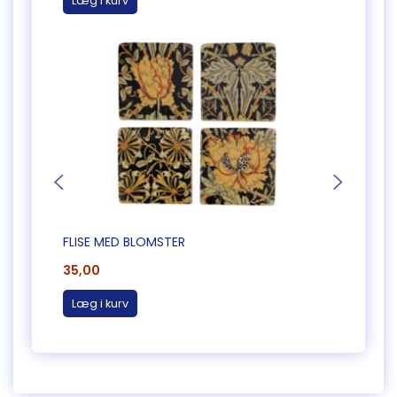
Læg i kurv
Læg 
FLISE MED BLOMSTER
FLISE
35,00
35,0
Læg i kurv
Læg 