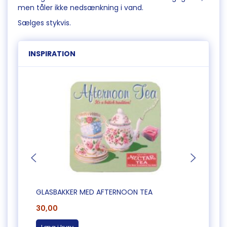
men tåler ikke nedsænkning i vand.
Sælges stykvis.
INSPIRATION
GLASBAKKER MED AFTERNOON TEA
FLISE
30,00
35,0