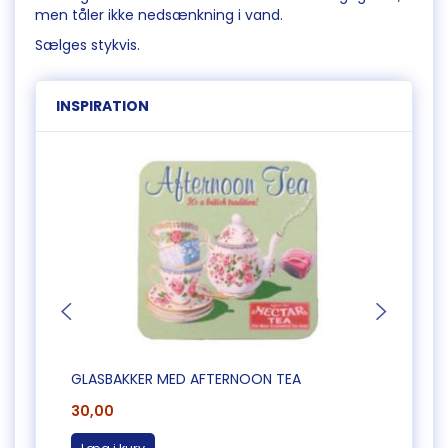
men tåler ikke nedsænkning i vand.
Sælges stykvis.
INSPIRATION
GLASBAKKER MED AFTERNOON TEA
FLISE
30,00
35,0