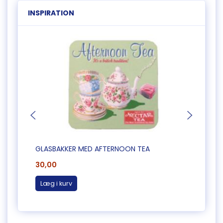
INSPIRATION
GLASBAKKER MED AFTERNOON TEA
FLISE
30,00
35,0
Læg i kurv
Læg 