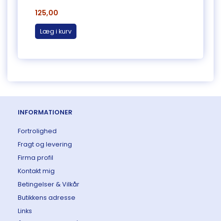
125,00
125,0
Læg i kurv
Læg 
INFORMATIONER
Fortrolighed
Fragt og levering
Firma profil
Kontakt mig
Betingelser & Vilkår
Butikkens adresse
Links