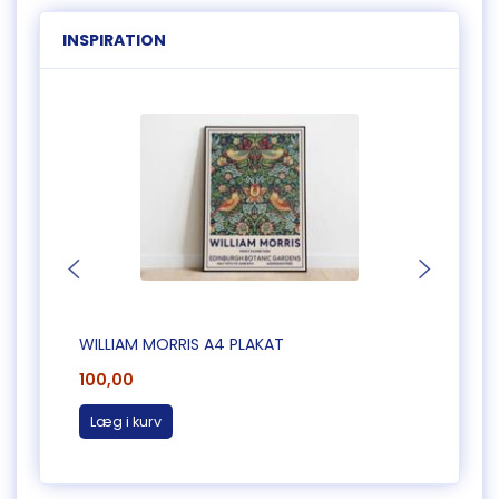
INSPIRATION
WILLIAM MORRIS A4 PLAKAT
WILLI
100,00
100,0
Læg i kurv
Læg 