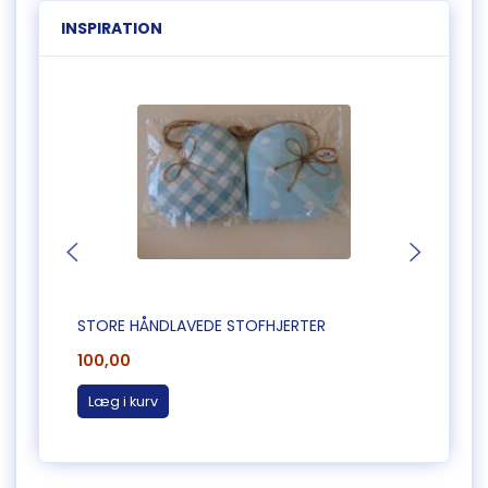
INSPIRATION
STORE HÅNDLAVEDE STOFHJERTER
STORE
100,00
100,0
Læg i kurv
Læg 