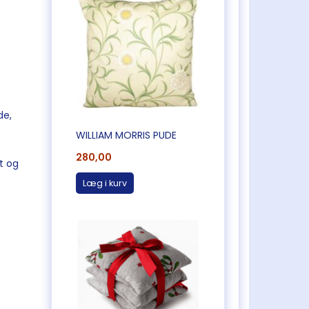
de,
WILLIAM MORRIS PUDE
280,00
t og
Læg i kurv