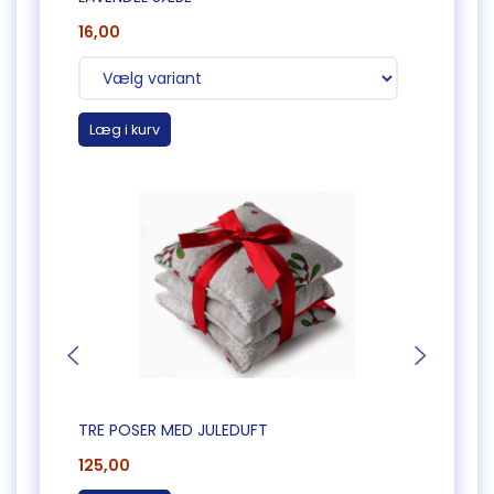
16,00
165,0
Læg i kurv
Læg 
TRE POSER MED JULEDUFT
TRE P
125,00
125,0