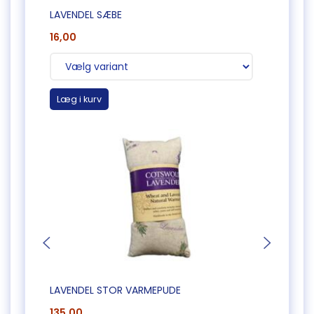
LAVENDEL SÆBE
KUBE
16,00
85,0
Læg i kurv
Læg 
LAVENDEL STOR VARMEPUDE
HUND
135,00
65,0