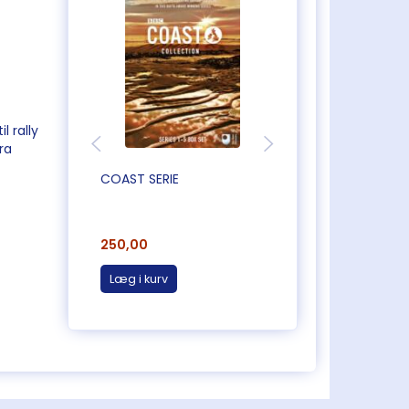
l rally
ra
COAST SERIE
GEOFF HAMILTON
COLLECTION (HAV
250,00
75,00
Læg i kurv
Læg i kurv