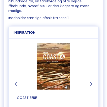
nihundrede får, én fårehyrde og otte dejlige
fårehunde, hvoraf MIST er den klogeste og mest
modige.
Indeholder samtlige afsnit fra serie 1.
INSPIRATION
COAST SERIE
GEOFF