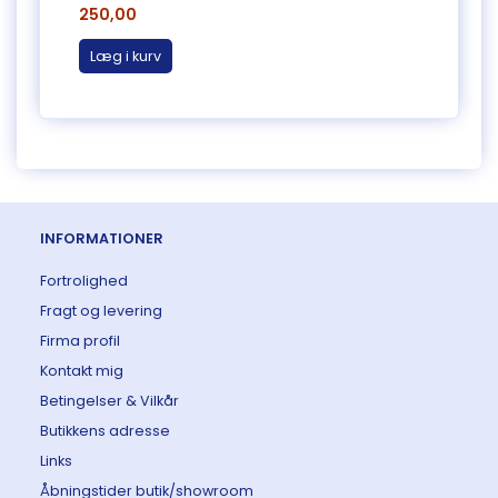
250,00
75,0
Læg i kurv
Læg 
INFORMATIONER
Fortrolighed
Fragt og levering
Firma profil
Kontakt mig
Betingelser & Vilkår
Butikkens adresse
Links
Åbningstider butik/showroom