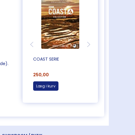
COAST SERIE
GEOFF HAMILTON
de).
COLLECTION (HAV
250,00
75,00
Læg i kurv
Læg i kurv