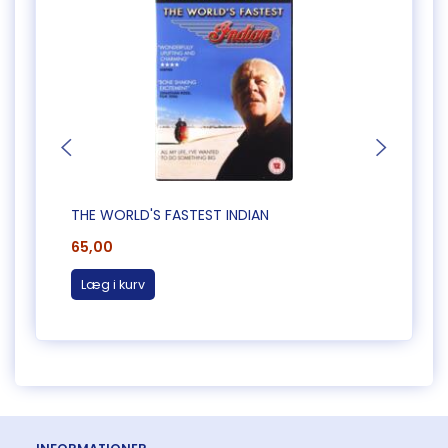
THE WORLD'S FASTEST INDIAN
SHAD
65,00
65,0
Læg i kurv
Læg 