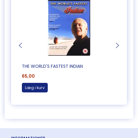
THE WORLD'S FASTEST INDIAN
THIN B
65,00
165,0
Læg i kurv
Læg 