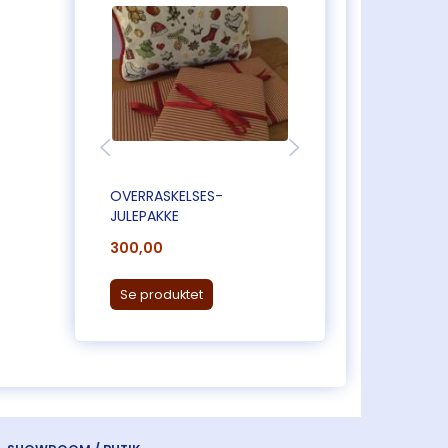
OVERRASKELSES-
EKSTRA PORTO
JULEPAKKE
300,00
82,00
Læg i kurv
Se produktet