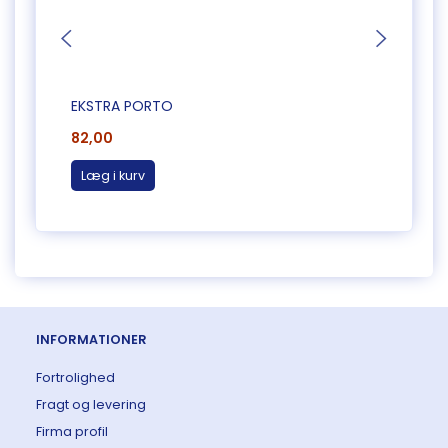
EKSTRA PORTO
EKST
82,00
50,0
Læg i kurv
Læg 
INFORMATIONER
Fortrolighed
Fragt og levering
Firma profil