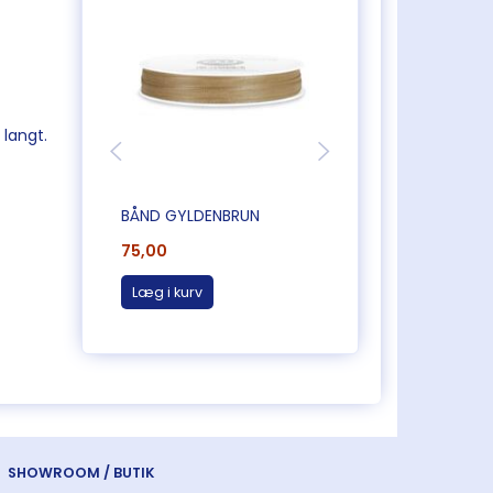
 langt.
BÅND GYLDENBRUN
BÅND ROSA/GULD
75,00
75,00
Læg i kurv
Læg i kurv
SHOWROOM / BUTIK