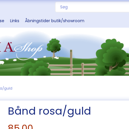
sse
Links
Åbningstider butik/showroom
a/guld
Bånd rosa/guld
85,00