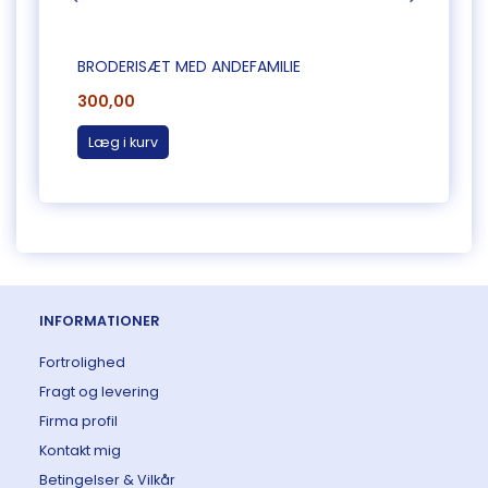
BRODERISÆT MED ANDEFAMILIE
BROD
300,00
265,
Læg i kurv
Læg 
INFORMATIONER
Fortrolighed
Fragt og levering
Firma profil
Kontakt mig
Betingelser & Vilkår