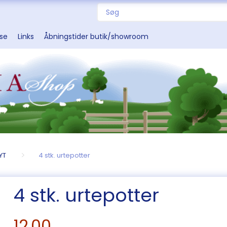
sse
Links
Åbningstider butik/showroom
YT
4 stk. urtepotter
4 stk. urtepotter
12,00