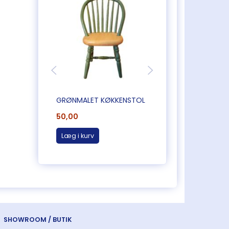
GRØNMALET KØKKENSTOL
MEGET FLOT KØKK
50,00
95,00
Læg i kurv
Læg i kurv
SHOWROOM / BUTIK