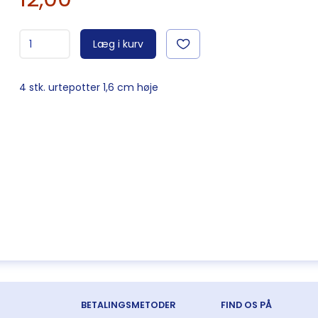
Læg i kurv
4 stk. urtepotter 1,6 cm høje
BETALINGSMETODER
FIND OS PÅ