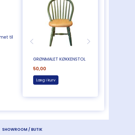
et til
GRØNMALET KØKKENSTOL
MEGET FLOT KØKK
50,00
95,00
Læg i kurv
Læg i kurv
SHOWROOM / BUTIK