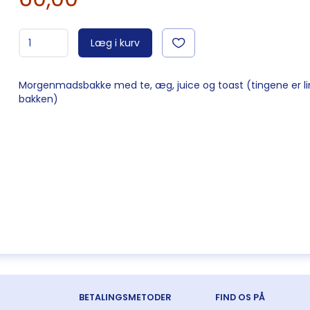
Læg i kurv
Morgenmadsbakke med te, æg, juice og toast (tingene er lim
bakken)
BETALINGSMETODER
FIND OS PÅ