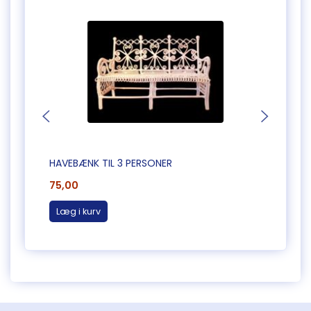
HAVEBÆNK TIL 3 PERSONER
HJØR
75,00
45,0
Læg i kurv
Læg 