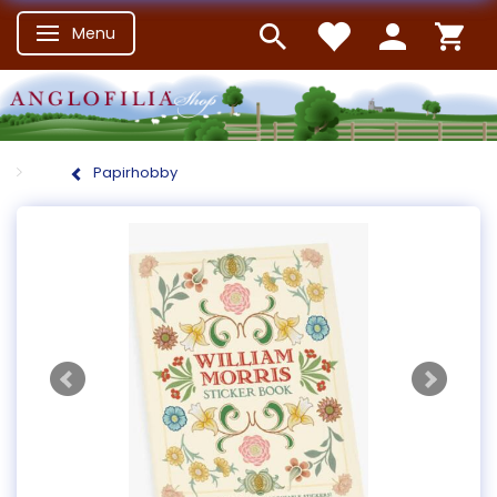
Menu
Skifte navigation
Papirhobby