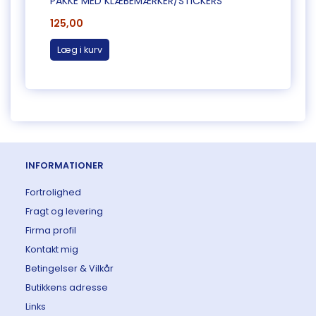
PAKKE MED KLÆBEMÆRKER/STICKERS
NATUR
125,00
195,0
Læg i kurv
Læg 
INFORMATIONER
Fortrolighed
Fragt og levering
Firma profil
Kontakt mig
Betingelser & Vilkår
Butikkens adresse
Links