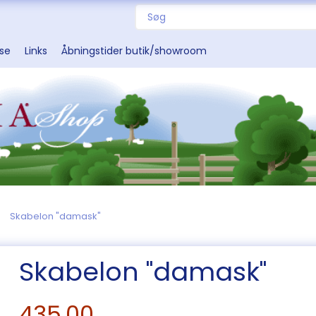
sse
Links
Åbningstider butik/showroom
Skabelon "damask"
Skabelon "damask"
435,00