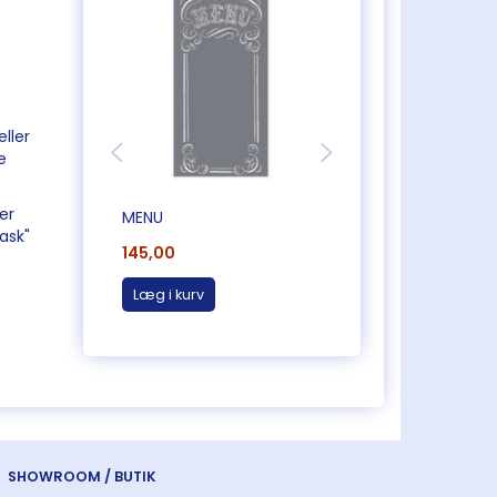
ller
e
er
MENU
COOK IT YOURSEL
ask"
145,00
195,00
Læg i kurv
Læg i kurv
SHOWROOM / BUTIK