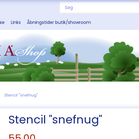
sse
Links
Åbningstider butik/showroom
Stencil "snefnug"
Stencil "snefnug"
55,00