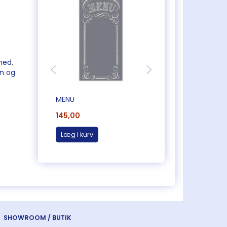
med.
en og
MENU
COOK IT YOURSEL
145,00
195,00
Læg i kurv
Læg i kurv
SHOWROOM / BUTIK