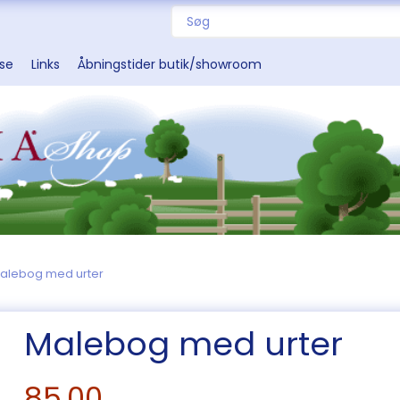
sse
Links
Åbningstider butik/showroom
alebog med urter
Malebog med urter
85,00