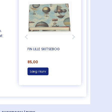
.
at
FIN LILLE SKITSEBOG
SMUK MALEBOG
85,00
165,00
Læg i kurv
Læg i kurv