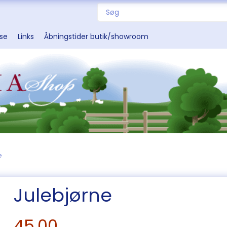
sse
Links
Åbningstider butik/showroom
e
Julebjørne
45,00