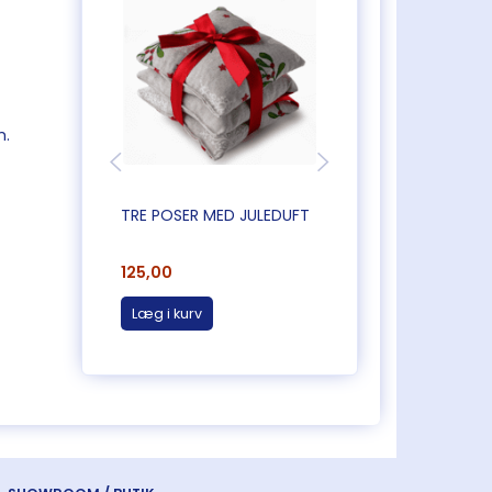
m.
TRE POSER MED JULEDUFT
JULEKRUS MED RØ
125,00
75,00
Læg i kurv
Læg i kurv