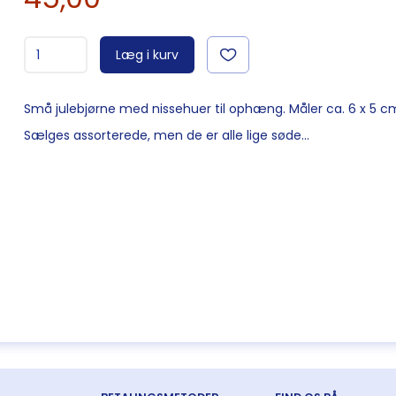
Læg i kurv
Små julebjørne med nissehuer til ophæng. Måler ca. 6 x 5 c
Sælges assorterede, men de er alle lige søde...