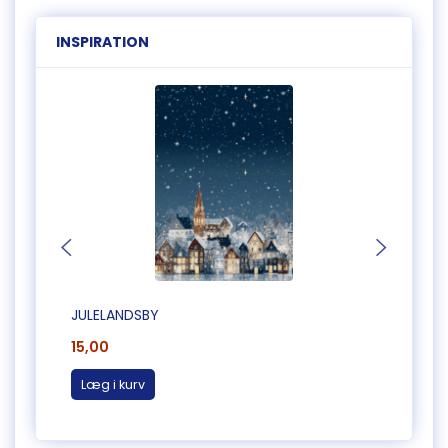
INSPIRATION
JULELANDSBY
JULEK
15,00
25,0
Læg i kurv
Læg 