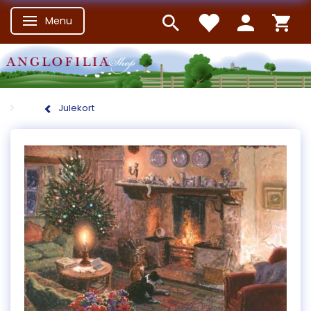
Menu
Skifte navigation
Julekort