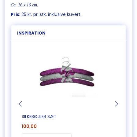
Ca. 16 x 16 cm.
Pris
: 25 kr. pr. stk. inklusive kuvert.
INSPIRATION
SILKEBØJLER SÆT
KUNST
100,00
25,0