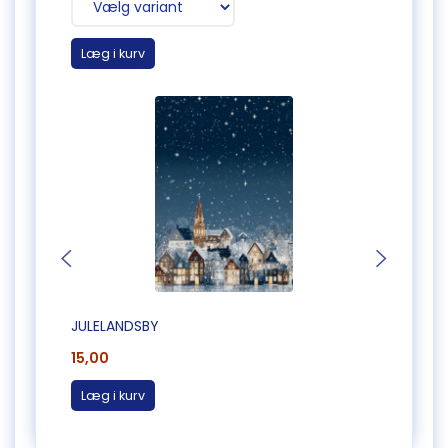
Læg i kurv
Læg 
JULELANDSBY
JULEK
15,00
25,0
Læg i kurv
Læg 