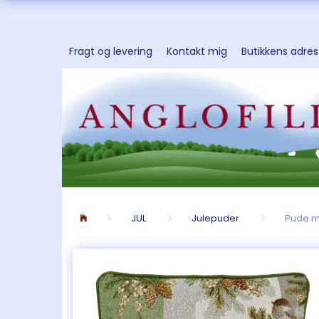
Fragt og levering
Kontakt mig
Butikkens adre
JUL
Julepuder
Pude m