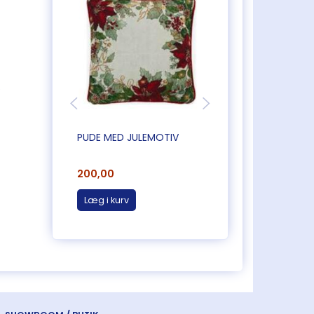
.
PUDE MED JULEMOTIV
PUDE MED JULEMO
200,00
250,00
Læg i kurv
Læg i kurv