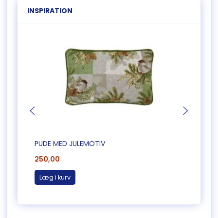
INSPIRATION
PUDE MED JULEMOTIV
PUDE 
250,00
250,
Læg i kurv
Læg 