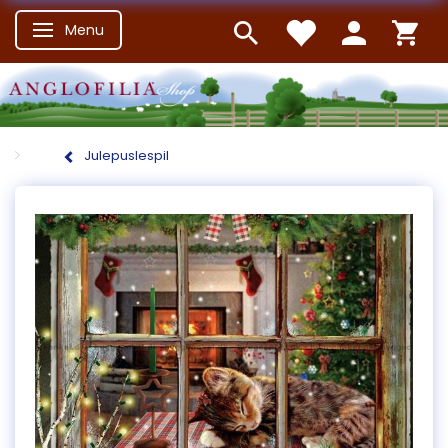
Menu
Skifte navigation
Julepuslespil