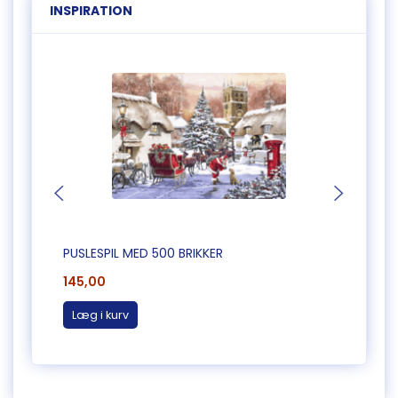
INSPIRATION
PUSLESPIL MED 500 BRIKKER
PUSLE
145,00
145,0
Læg i kurv
Læg 