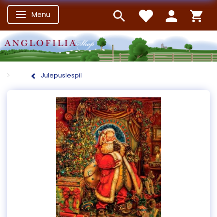
Menu
Skifte navigation
Julepuslespil