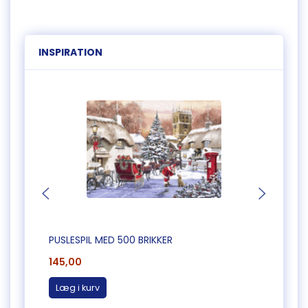
INSPIRATION
PUSLESPIL MED 500 BRIKKER
PUSLE
145,00
145,0
Læg i kurv
Læg 