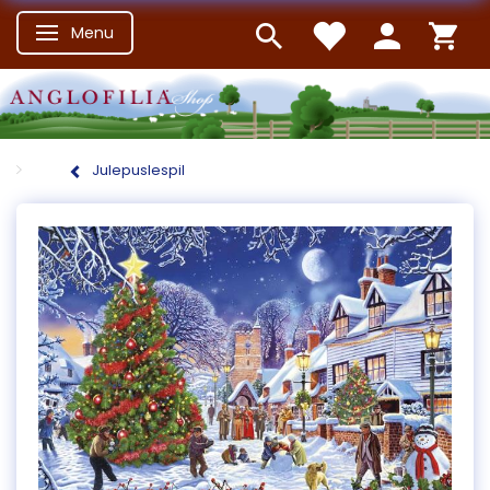
Menu
Skifte navigation
Julepuslespil