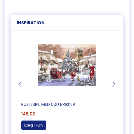
INSPIRATION
PUSLESPIL MED 500 BRIKKER
PUSLE
145,00
145,0
Læg i kurv
Læg 